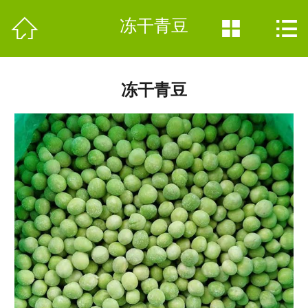
网站首页


冻干青豆


公司简介
产品分类
冻干青豆
新闻中心
加工现场
联系我们