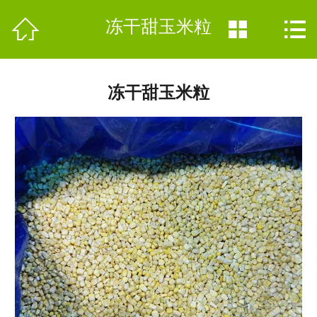
网站首页


冻干甜玉米粒


公司简介
产品分类
冻干甜玉米粒
新闻中心
加工现场
联系我们